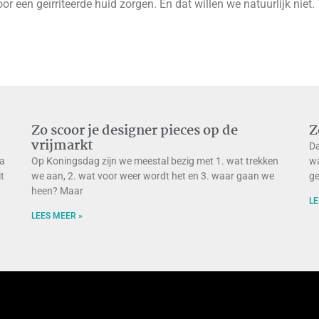
oor een geïrriteerde huid zorgen. En dat willen we natuurlijk n
Zo scoor je designer pieces op de
Z
vrijmarkt
Da
na
Op Koningsdag zijn we meestal bezig met 1. wat trekken
wa
it
we aan, 2. wat voor weer wordt het en 3. waar gaan we
ge
heen? Maar
LE
LEES MEER »