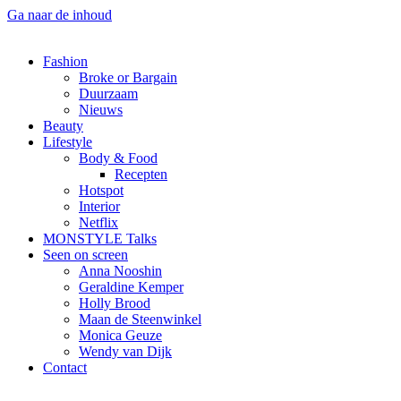
Ga naar de inhoud
Fashion
Broke or Bargain
Duurzaam
Nieuws
Beauty
Lifestyle
Body & Food
Recepten
Hotspot
Interior
Netflix
MONSTYLE Talks
Seen on screen
Anna Nooshin
Geraldine Kemper
Holly Brood
Maan de Steenwinkel
Monica Geuze
Wendy van Dijk
Contact