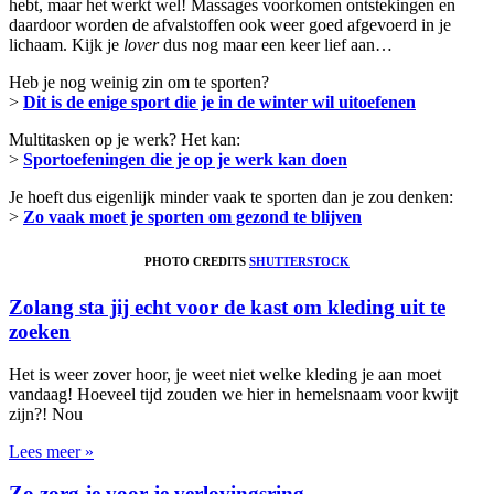
hebt, maar het werkt wel! Massages voorkomen ontstekingen en
daardoor worden de afvalstoffen ook weer goed afgevoerd in je
lichaam. Kijk je
lover
dus nog maar een keer lief aan…
Heb je nog weinig zin om te sporten?
>
Dit is de enige sport die je in de winter wil uitoefenen
Multitasken op je werk? Het kan:
>
Sportoefeningen die je op je werk kan doen
Je hoeft dus eigenlijk minder vaak te sporten dan je zou denken:
>
Zo vaak moet je sporten om gezond te blijven
PHOTO CREDITS
SHUTTERSTOCK
Zolang sta jij echt voor de kast om kleding uit te
zoeken
Het is weer zover hoor, je weet niet welke kleding je aan moet
vandaag! Hoeveel tijd zouden we hier in hemelsnaam voor kwijt
zijn?! Nou
Lees meer »
Zo zorg je voor je verlovingsring