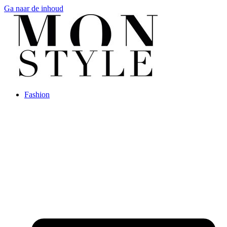
Ga naar de inhoud
Fashion