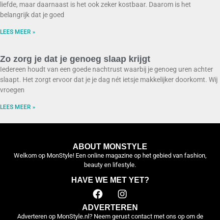
liefde, maar daarnaast is het ook zeker kostbaar. Daarom is het
belangrijk dat je goed
LEES MEER »
Zo zorg je dat je genoeg slaap krijgt
Iedereen houdt van een goede nachtrust waarbij je genoeg uren achter
slaapt. Het zorgt ervoor dat je je dag nét ietsje makkelijker doorkomt. Wij
vroegen
LEES MEER »
ABOUT MONSTYLE
Welkom op MonStyle! Een online magazine op het gebied van fashion,
beauty en lifestyle.
HAVE WE MET YET?
ADVERTEREN
Adverteren op MonStyle.nl? Neem gerust contact met ons op om de