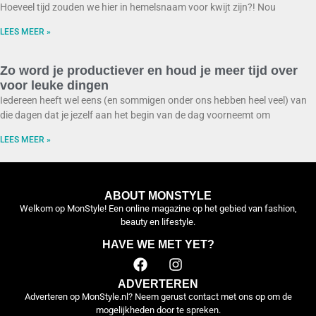
Hoeveel tijd zouden we hier in hemelsnaam voor kwijt zijn?! Nou
LEES MEER »
Zo word je productiever en houd je meer tijd over
voor leuke dingen
Iedereen heeft wel eens (en sommigen onder ons hebben heel veel) van
die dagen dat je jezelf aan het begin van de dag voorneemt om
LEES MEER »
ABOUT MONSTYLE
Welkom op MonStyle! Een online magazine op het gebied van fashion,
beauty en lifestyle.
HAVE WE MET YET?
ADVERTEREN
Adverteren op MonStyle.nl? Neem gerust contact met ons op om de
mogelijkheden door te spreken.