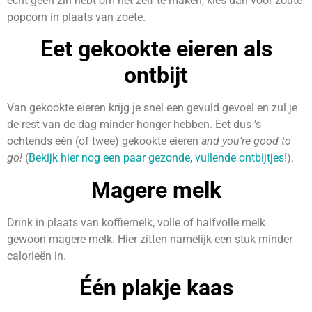
écht geen zin hebt om het zelf te maken, kies dan voor zoute
popcorn in plaats van zoete.
Eet gekookte eieren als
ontbijt
Van gekookte eieren krijg je snel een gevuld gevoel en zul je
de rest van de dag minder honger hebben. Eet dus ’s
ochtends één (of twee) gekookte eieren
and
you’re good to
go!
(
Bekijk hier nog een paar gezonde, vullende ontbijtjes!
).
Magere melk
Drink in plaats van koffiemelk, volle of halfvolle melk
gewoon magere melk. Hier zitten namelijk een stuk minder
calorieën in.
Één plakje kaas