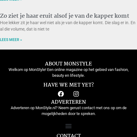
Zo ziet je haar eruit alsof je van de kapper komt
Hoe lekker zit je haar wel niet als je van de kapper komt. Die slag er in. En
al die volume, dat is niet te
LEES MEER »
ABOUT MONSTYLE
Welkom op MonStyle! Een online magazine op het gebied van fashion,
beauty en lifestyle.
HAVE WE MET YET?
ADVERTEREN
Adverteren op MonStyle.nl? Neem gerust contact met ons op om de
mogelijkheden door te spreken.
CONTACT