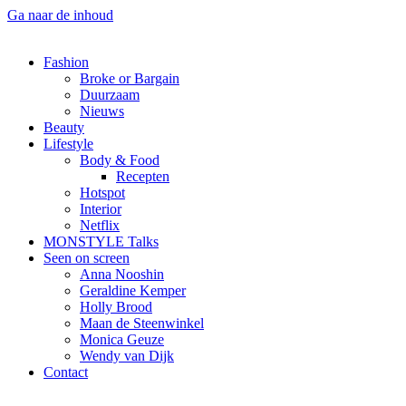
Ga naar de inhoud
Fashion
Broke or Bargain
Duurzaam
Nieuws
Beauty
Lifestyle
Body & Food
Recepten
Hotspot
Interior
Netflix
MONSTYLE Talks
Seen on screen
Anna Nooshin
Geraldine Kemper
Holly Brood
Maan de Steenwinkel
Monica Geuze
Wendy van Dijk
Contact