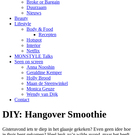
Broke or Bargain
Duurzaam
Nieuws
Beauty
Lifestyle
Body & Food
Recepten
Hotspot
Interior
Netflix
MONSTYLE Talks
Seen on screen
Anna Nooshin
Geraldine Kemper
Holly Brood
Maan de Steenwinkel
Monica Geuze
Wendy van Dijk
Contact
DIY: Hangover Smoothie
Gisteravond iets te diep in het glaasje gekeken? Even geen idee hoe
je thuis bent gekomen? Heel leuk zo’n wilde avond, maar het heeft