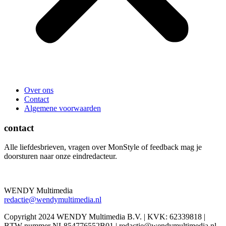
Over ons
Contact
Algemene voorwaarden
contact
Alle liefdesbrieven, vragen over MonStyle of feedback mag je
doorsturen naar onze eindredacteur.
WENDY Multimedia
redactie@wendymultimedia.nl
Copyright 2024 WENDY Multimedia B.V. | KVK: 62339818 |
BTW nummer NL854776552B01 | redactie@wendymultimedia.nl