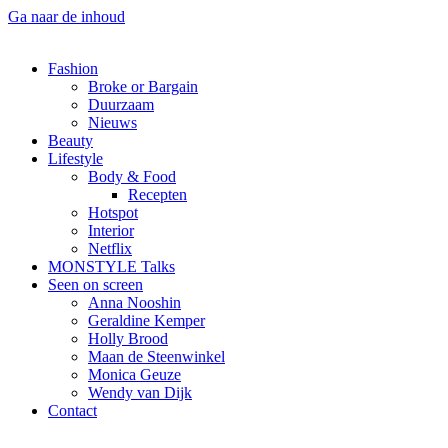
Ga naar de inhoud
Fashion
Broke or Bargain
Duurzaam
Nieuws
Beauty
Lifestyle
Body & Food
Recepten
Hotspot
Interior
Netflix
MONSTYLE Talks
Seen on screen
Anna Nooshin
Geraldine Kemper
Holly Brood
Maan de Steenwinkel
Monica Geuze
Wendy van Dijk
Contact